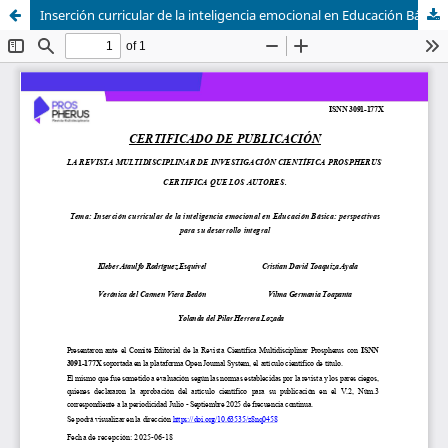
Inserción curricular de la inteligencia emocional en Educación Básica: perspectivas para su desarrollo integral