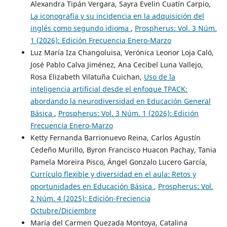
Alexandra Tipán Vergara, Sayra Evelin Cuatín Carpio,
La iconografía y su incidencia en la adquisición del
inglés como segundo idioma
,
Prospherus: Vol. 3 Núm.
1 (2026): Edición Frecuencia Enero-Marzo
Luz María Iza Changoluisa, Verónica Leonor Loja Caló,
José Pablo Calva Jiménez, Ana Cecibel Luna Vallejo,
Rosa Elizabeth Vilatuña Cuichan,
Uso de la
inteligencia artificial desde el enfoque TPACK:
abordando la neurodiversidad en Educación General
Básica
,
Prospherus: Vol. 3 Núm. 1 (2026): Edición
Frecuencia Enero-Marzo
Ketty Fernanda Barrionuevo Reina, Carlos Agustín
Cedeño Murillo, Byron Francisco Huacon Pachay, Tania
Pamela Moreira Pisco, Ángel Gonzalo Lucero García,
Currículo flexible y diversidad en el aula: Retos y
oportunidades en Educación Básica
,
Prospherus: Vol.
2 Núm. 4 (2025): Edición-Freciencia
Octubre/Diciembre
María del Carmen Quezada Montoya, Catalina