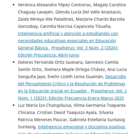
Verónica Alexandra Yépez Contreras, Magaly Carolina
Chaguay Lavayen, Glenda Lucía Del Valle Anastacio,
Zaida Mireya Vite Paladines, Marjorie Charito Barzola
Gonzabay, Carmita Narcisa Cayancela Tituaña,
Inteligencia artificial y atención a estudiantes con
necesidades educativas especiales en Educación
General Básica
,
Prospherus: Vol. 3 Núm. 2 (2026):
Edición Frecuencia: Abril-Junio
Dolores Fernanda Ortiz Guevara, Gennesis Camila
Santín Ortiz, Xiomara Mayte Ortega Chávez, Ana Lucia
Sanguña Jayo, Evelin Lizeth Lema Guamán,
Desarrollo
del Pensamiento Crítico y la Resolución de Problemas
en la Educación Inicial en Ecuador
,
Prospherus: Vol. 2
Núm. 1 (2025): Edición Frecuencia Enero-Marzo 2025
Luz María Iza Changoluisa, Vilma Germania Toapanta
Chicaiza, Cristian David Toaquiza Ayala, Silvana
Patricia Meneses Paucar, Gabriela Estefanía Suntasig
Suntasig,
Inteligencia emocional y disciplina positiva:
ejes de una pedagogía inclusiva en Educación General