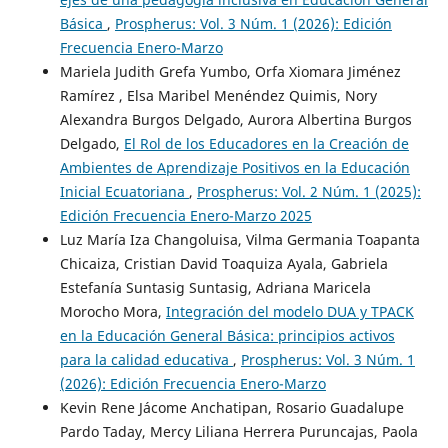
Básica
,
Prospherus: Vol. 3 Núm. 1 (2026): Edición
Frecuencia Enero-Marzo
Mariela Judith Grefa Yumbo, Orfa Xiomara Jiménez
Ramírez , Elsa Maribel Menéndez Quimis, Nory
Alexandra Burgos Delgado, Aurora Albertina Burgos
Delgado,
El Rol de los Educadores en la Creación de
Ambientes de Aprendizaje Positivos en la Educación
Inicial Ecuatoriana
,
Prospherus: Vol. 2 Núm. 1 (2025):
Edición Frecuencia Enero-Marzo 2025
Luz María Iza Changoluisa, Vilma Germania Toapanta
Chicaiza, Cristian David Toaquiza Ayala, Gabriela
Estefanía Suntasig Suntasig, Adriana Maricela
Morocho Mora,
Integración del modelo DUA y TPACK
en la Educación General Básica: principios activos
para la calidad educativa
,
Prospherus: Vol. 3 Núm. 1
(2026): Edición Frecuencia Enero-Marzo
Kevin Rene Jácome Anchatipan, Rosario Guadalupe
Pardo Taday, Mercy Liliana Herrera Puruncajas, Paola