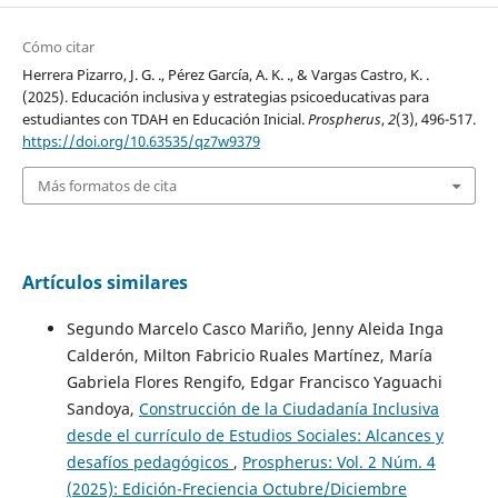
Cómo citar
Herrera Pizarro, J. G. ., Pérez García, A. K. ., & Vargas Castro, K. .
(2025). Educación inclusiva y estrategias psicoeducativas para
estudiantes con TDAH en Educación Inicial.
Prospherus
,
2
(3), 496-517.
https://doi.org/10.63535/qz7w9379
Más formatos de cita
Artículos similares
Segundo Marcelo Casco Mariño, Jenny Aleida Inga
Calderón, Milton Fabricio Ruales Martínez, María
Gabriela Flores Rengifo, Edgar Francisco Yaguachi
Sandoya,
Construcción de la Ciudadanía Inclusiva
desde el currículo de Estudios Sociales: Alcances y
desafíos pedagógicos
,
Prospherus: Vol. 2 Núm. 4
(2025): Edición-Freciencia Octubre/Diciembre