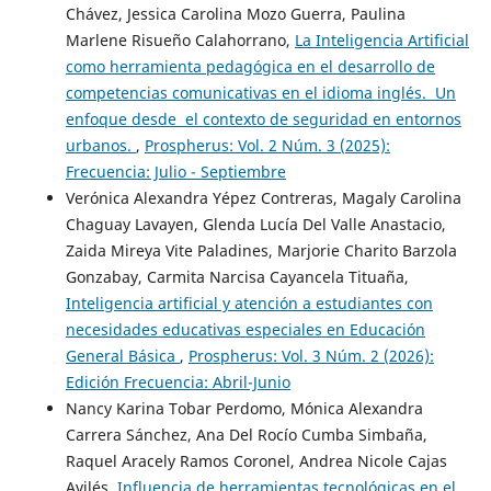
Chávez, Jessica Carolina Mozo Guerra, Paulina
Marlene Risueño Calahorrano,
La Inteligencia Artificial
como herramienta pedagógica en el desarrollo de
competencias comunicativas en el idioma inglés. Un
enfoque desde el contexto de seguridad en entornos
urbanos.
,
Prospherus: Vol. 2 Núm. 3 (2025):
Frecuencia: Julio - Septiembre
Verónica Alexandra Yépez Contreras, Magaly Carolina
Chaguay Lavayen, Glenda Lucía Del Valle Anastacio,
Zaida Mireya Vite Paladines, Marjorie Charito Barzola
Gonzabay, Carmita Narcisa Cayancela Tituaña,
Inteligencia artificial y atención a estudiantes con
necesidades educativas especiales en Educación
General Básica
,
Prospherus: Vol. 3 Núm. 2 (2026):
Edición Frecuencia: Abril-Junio
Nancy Karina Tobar Perdomo, Mónica Alexandra
Carrera Sánchez, Ana Del Rocío Cumba Simbaña,
Raquel Aracely Ramos Coronel, Andrea Nicole Cajas
Avilés,
Influencia de herramientas tecnológicas en el