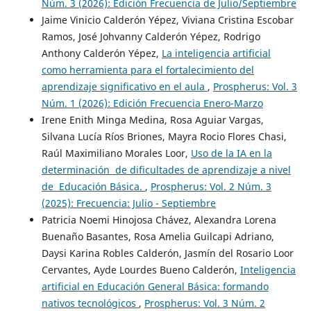
Núm. 3 (2026): Edición Frecuencia de Julio/Septiembre
Jaime Vinicio Calderón Yépez, Viviana Cristina Escobar
Ramos, José Johvanny Calderón Yépez, Rodrigo
Anthony Calderón Yépez,
La inteligencia artificial
como herramienta para el fortalecimiento del
aprendizaje significativo en el aula
,
Prospherus: Vol. 3
Núm. 1 (2026): Edición Frecuencia Enero-Marzo
Irene Enith Minga Medina, Rosa Aguiar Vargas,
Silvana Lucía Ríos Briones, Mayra Rocio Flores Chasi,
Raúl Maximiliano Morales Loor,
Uso de la IA en la
determinación de dificultades de aprendizaje a nivel
de Educación Básica.
,
Prospherus: Vol. 2 Núm. 3
(2025): Frecuencia: Julio - Septiembre
Patricia Noemi Hinojosa Chávez, Alexandra Lorena
Buenaño Basantes, Rosa Amelia Guilcapi Adriano,
Daysi Karina Robles Calderón, Jasmín del Rosario Loor
Cervantes, Ayde Lourdes Bueno Calderón,
Inteligencia
artificial en Educación General Básica: formando
nativos tecnológicos
,
Prospherus: Vol. 3 Núm. 2