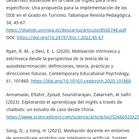
Desarrollo Sostenible en la clase de inglés para fines
específicos: Una propuesta para la implementación de los
ODS en el Grado en Turismo. Tabanque Revista Pedagógica,
34, 45-67.
https://dialnet.unirioja.es/descarga/articulo/8566748.pdf
DOI:
https://doi.org/10.24197/trp.1.2022.45-67
Ryan, R. M., y Deci, E. L. (2020). Motivación intrínseca y
extrínseca desde la perspectiva de la teoría de la
autodeterminación: definiciones, teoría, prácticas y
direcciones futuras. Contemporary Educational Psychology,
61, 101860.
https://doi.org/10.1016/j.cedpsych.2020.101860
Annamalai, Eltahir, Zyoud, Soundrarajan, Zakarneh, Al Salhi
(2023). Explorando el aprendizaje del inglés a través de
chatbots: un estudio de caso desde China.
https://www.sciencedirect.com/science/article/pii/S2666920X
Song, D., y Song, H. (2023). Mediación docente en entornos
de aprendizaje asistidos por inteligencia artificial. System,