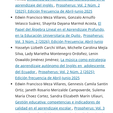
aprendizaje del inglés
,
Prospherus: Vol. 2 Núm. 2
(2025): Edición frecuencia de Abril-Junio 2025
Edwin Francisco Meza Villares, Gonzalo Arnulfo
Velasco Suárez, Shayrita Dayana Marmol Acosta,
El
Papel del Álgebra Lineal en el Aprendizaje Profundo,
en la Educación Universitaria de Quito
,
Prospherus:
Vol. 3 Núm. 2 (2026): Edición Frecuencia: Abril-Junio
Yosselyn Lizbeth Carchi Viñan, Michelle Carolina Mejía
Silva, Lady Marietha Montenegro Ordoñez, Lenin
Oswaldo Jiménez Jiménez,
La música como estrategia
de aprendizaje autónomo del Inglés en adolescente
del Ecuador
,
Prospherus: Vol. 2 Núm. 2 (2025):
Edición frecuencia de Abril-Junio 2025
Edwin Francisco Meza Villares, Gennesis Camila Santin
Ortiz, Janeth Rosario Merizalde Campoverde, Sulema
María Choez Cortez, Sandra Elizabeth Marín Ullauri,
Gestión educativa: competencias e indicadores de
calidad en el aprendizaje escolar
,
Prospherus: Vol. 3