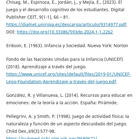
Chisag, M., Espinoza, E., Jordán, J., y Mejía, E., (2023). El
juego y el desarrollo cognitivo de los estudiantes. Digital
Publisher CEIT, 9(1-1), 66 – 81.
https://dialnet.unirioja.es/descarga/articulo/9314977.pdf
.
DOI:
https://doi.org/10.33386/593dp.2024.1-1.2262
Erikson, E. (1963). Infancia y Sociedad. Nueva York: Norton
Fondo de las Naciones Unidas para la Infancia (UNICEF)
(2018). Aprendizaje a través del juego.
https://www.unicef.org/sites/default/files/2019-01/UNICEF-
Lego-Foundation-Aprendizaje-a-traves-del-juego.pdf
.
González, R. y Villanueva, L. (2014). Recursos para educar en
emociones: de la teoría a la acción. España: Pirámide.
Pellegrini, A. y Smith, P. (1998). Juego de actividad física: la
naturaleza y función de un aspecto descuidado del juego.
Child Dev.,69(3):577-98.
https://pubmed.ncbi.nlm.nih.gov/9680672/