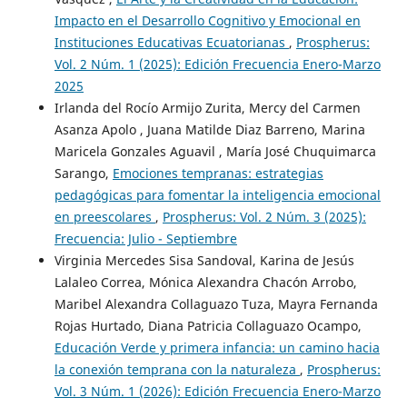
Impacto en el Desarrollo Cognitivo y Emocional en
Instituciones Educativas Ecuatorianas
,
Prospherus:
Vol. 2 Núm. 1 (2025): Edición Frecuencia Enero-Marzo
2025
Irlanda del Rocío Armijo Zurita, Mercy del Carmen
Asanza Apolo , Juana Matilde Diaz Barreno, Marina
Maricela Gonzales Aguavil , María José Chuquimarca
Sarango,
Emociones tempranas: estrategias
pedagógicas para fomentar la inteligencia emocional
en preescolares
,
Prospherus: Vol. 2 Núm. 3 (2025):
Frecuencia: Julio - Septiembre
Virginia Mercedes Sisa Sandoval, Karina de Jesús
Lalaleo Correa, Mónica Alexandra Chacón Arrobo,
Maribel Alexandra Collaguazo Tuza, Mayra Fernanda
Rojas Hurtado, Diana Patricia Collaguazo Ocampo,
Educación Verde y primera infancia: un camino hacia
la conexión temprana con la naturaleza
,
Prospherus:
Vol. 3 Núm. 1 (2026): Edición Frecuencia Enero-Marzo