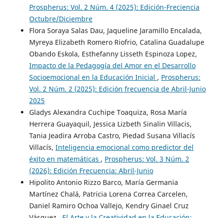
Prospherus: Vol. 2 Núm. 4 (2025): Edición-Freciencia
Octubre/Diciembre
Flora Soraya Salas Dau, Jaqueline Jaramillo Encalada,
Myreya Elizabeth Romero Riofrio, Catalina Guadalupe
Obando Eskola, Esthefanny Lisseth Espinoza Lopez,
Impacto de la Pedagogía del Amor en el Desarrollo
Socioemocional en la Educación Inicial
,
Prospherus:
Vol. 2 Núm. 2 (2025): Edición frecuencia de Abril-Junio
2025
Gladys Alexandra Cuchipe Toaquiza, Rosa María
Herrera Guayaquil, Jessica Lizbeth Sinalin Villacis,
Tania Jeadira Arroba Castro, Piedad Susana Villacís
Villacís,
Inteligencia emocional como predictor del
éxito en matemáticas
,
Prospherus: Vol. 3 Núm. 2
(2026): Edición Frecuencia: Abril-Junio
Hipolito Antonio Rizzo Barco, María Germania
Martínez Chalá, Patricia Lorena Correa Carcelen,
Daniel Ramiro Ochoa Vallejo, Kendry Ginael Cruz
Vásquez ,
El Arte y la Creatividad en la Educación: