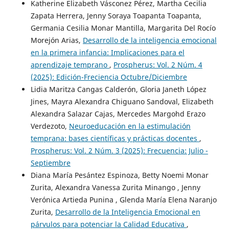
Katherine Elizabeth Vásconez Pérez, Martha Cecilia
Zapata Herrera, Jenny Soraya Toapanta Toapanta,
Germania Cesilia Monar Mantilla, Margarita Del Rocío
Morejón Arias,
Desarrollo de la inteligencia emocional
en la primera infancia: Implicaciones para el
aprendizaje temprano
,
Prospherus: Vol. 2 Núm. 4
(2025): Edición-Freciencia Octubre/Diciembre
Lidia Maritza Cangas Calderón, Gloria Janeth López
Jines, Mayra Alexandra Chiguano Sandoval, Elizabeth
Alexandra Salazar Cajas, Mercedes Margohd Erazo
Verdezoto,
Neuroeducación en la estimulación
temprana: bases científicas y prácticas docentes
,
Prospherus: Vol. 2 Núm. 3 (2025): Frecuencia: Julio -
Septiembre
Diana María Pesántez Espinoza, Betty Noemi Monar
Zurita, Alexandra Vanessa Zurita Minango , Jenny
Verónica Artieda Punina , Glenda María Elena Naranjo
Zurita,
Desarrollo de la Inteligencia Emocional en
párvulos para potenciar la Calidad Educativa
,