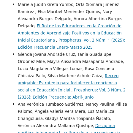
Mariela Judith Grefa Yumbo, Orfa Xiomara Jiménez
Ramírez , Elsa Maribel Menéndez Quimis, Nory
Alexandra Burgos Delgado, Aurora Albertina Burgos
Delgado,
El Rol de los Educadores en la Creación de
Ambientes de Aprendizaje Positivos en la Educación
Inicial Ecuatoriana
,
Prospherus: Vol. 2 Núm. 1 (2025):
Edición Frecuencia Enero-Marzo 2025
Glenda Jovana Andrade Cruz, Tania Guadalupe
Ordoñez Mile, Mayra Alexandra Masapanta Andrade,
Lucia Magdalena Villegas Lomas, Rosa Consuelo
Chicaiza Pallo, Silvia Marlene Achote Caiza,
Recreo
amigable: Estrategia para fortalecer la conciencia
social en Educación Inicial
,
Prospherus: Vol. 3 Núm. 2
(2026): Edición Frecuencia: Abril-Junio
Ana Verónica Tumbaco Gutiérrez, Nancy Paulina Pillisa
Palomo, Ángela Valeria Vera Mera, Luz María Iza
Changoluisa, Gladys Maritza Toapanta Ñacato,
Verónica Alexandra Mallama Quishpe,
Disciplina
positiva: integrando la cultura de paz y convivencia