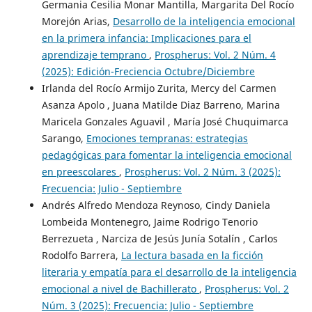
Germania Cesilia Monar Mantilla, Margarita Del Rocío
Morejón Arias,
Desarrollo de la inteligencia emocional
en la primera infancia: Implicaciones para el
aprendizaje temprano
,
Prospherus: Vol. 2 Núm. 4
(2025): Edición-Freciencia Octubre/Diciembre
Irlanda del Rocío Armijo Zurita, Mercy del Carmen
Asanza Apolo , Juana Matilde Diaz Barreno, Marina
Maricela Gonzales Aguavil , María José Chuquimarca
Sarango,
Emociones tempranas: estrategias
pedagógicas para fomentar la inteligencia emocional
en preescolares
,
Prospherus: Vol. 2 Núm. 3 (2025):
Frecuencia: Julio - Septiembre
Andrés Alfredo Mendoza Reynoso, Cindy Daniela
Lombeida Montenegro, Jaime Rodrigo Tenorio
Berrezueta , Narciza de Jesús Junía Sotalín , Carlos
Rodolfo Barrera,
La lectura basada en la ficción
literaria y empatía para el desarrollo de la inteligencia
emocional a nivel de Bachillerato
,
Prospherus: Vol. 2
Núm. 3 (2025): Frecuencia: Julio - Septiembre