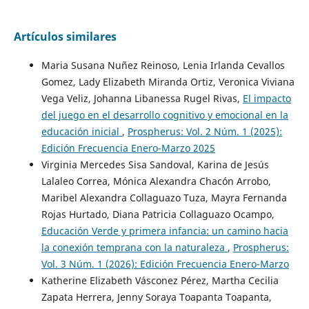
Artículos similares
Maria Susana Nuñez Reinoso, Lenia Irlanda Cevallos
Gomez, Lady Elizabeth Miranda Ortiz, Veronica Viviana
Vega Veliz, Johanna Libanessa Rugel Rivas,
El impacto
del juego en el desarrollo cognitivo y emocional en la
educación inicial
,
Prospherus: Vol. 2 Núm. 1 (2025):
Edición Frecuencia Enero-Marzo 2025
Virginia Mercedes Sisa Sandoval, Karina de Jesús
Lalaleo Correa, Mónica Alexandra Chacón Arrobo,
Maribel Alexandra Collaguazo Tuza, Mayra Fernanda
Rojas Hurtado, Diana Patricia Collaguazo Ocampo,
Educación Verde y primera infancia: un camino hacia
la conexión temprana con la naturaleza
,
Prospherus:
Vol. 3 Núm. 1 (2026): Edición Frecuencia Enero-Marzo
Katherine Elizabeth Vásconez Pérez, Martha Cecilia
Zapata Herrera, Jenny Soraya Toapanta Toapanta,