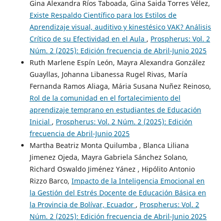
Gina Alexandra Ríos Taboada, Gina Saida Torres Vélez,
Existe Respaldo Científico para los Estilos de
Aprendizaje visual, auditivo y kinestésico VAK? Análisis
Crítico de su Efectividad en el Aula
,
Prospherus: Vol. 2
Núm. 2 (2025): Edición frecuencia de Abril-Junio 2025
Ruth Marlene Espín León, Mayra Alexandra González
Guayllas, Johanna Libanessa Rugel Rivas, María
Fernanda Ramos Aliaga, Mária Susana Nuñez Reinoso,
Rol de la comunidad en el fortalecimiento del
aprendizaje temprano en estudiantes de Educación
Inicial
,
Prospherus: Vol. 2 Núm. 2 (2025): Edición
frecuencia de Abril-Junio 2025
Martha Beatriz Monta Quilumba , Blanca Liliana
Jimenez Ojeda, Mayra Gabriela Sánchez Solano,
Richard Oswaldo Jiménez Yánez , Hipólito Antonio
Rizzo Barco,
Impacto de la Inteligencia Emocional en
la Gestión del Estrés Docente de Educación Básica en
la Provincia de Bolívar, Ecuador
,
Prospherus: Vol. 2
Núm. 2 (2025): Edición frecuencia de Abril-Junio 2025