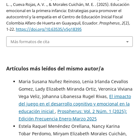
L. ., Cueva Rojas, A. V. ., & Morales Cuichán, M. E. . (2025). Educación
emocional en la primera infancia: Estrategias para promover el
autocontrol y la empatía en el Centro de Educación Inicial Fiscal
Colombia Alfaro de Huerta en Guayaquil, Ecuador.
Prospherus
,
2
(2),
1-22.
https://doi.org/10.63535/v5g18395
Más formatos de cita
Artículos más leídos del mismo autor/a
Maria Susana Nuñez Reinoso, Lenia Irlanda Cevallos
Gomez, Lady Elizabeth Miranda Ortiz, Veronica Viviana
Vega Veliz, Johanna Libanessa Rugel Rivas,
El impacto
del juego en el desarrollo cognitivo y emocional en la
educación inicial
,
Prospherus: Vol. 2 Núm. 1 (2025):
Edición Frecuencia Enero-Marzo 2025
Estela Raquel Menéndez Orellana, Nancy Karina
Tobar Perdomo, Miryam Elizabeth Morales Cuichán,