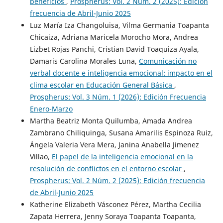
beneficios
,
Prospherus: Vol. 2 Núm. 2 (2025): Edición
frecuencia de Abril-Junio 2025
Luz María Iza Changoluisa, Vilma Germania Toapanta
Chicaiza, Adriana Maricela Morocho Mora, Andrea
Lizbet Rojas Panchi, Cristian David Toaquiza Ayala,
Damaris Carolina Morales Luna,
Comunicación no
verbal docente e inteligencia emocional: impacto en el
clima escolar en Educación General Básica
,
Prospherus: Vol. 3 Núm. 1 (2026): Edición Frecuencia
Enero-Marzo
Martha Beatriz Monta Quilumba, Amada Andrea
Zambrano Chiliquinga, Susana Amarilis Espinoza Ruiz,
Ángela Valeria Vera Mera, Janina Anabella Jimenez
Villao,
El papel de la inteligencia emocional en la
resolución de conflictos en el entorno escolar
,
Prospherus: Vol. 2 Núm. 2 (2025): Edición frecuencia
de Abril-Junio 2025
Katherine Elizabeth Vásconez Pérez, Martha Cecilia
Zapata Herrera, Jenny Soraya Toapanta Toapanta,