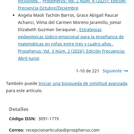
inclusivos.
,
Prospherus: Vol. 2 Núm. 4 (2025): Edición-
Freciencia Octubre/Diciembre
Angela Maoli Tachón Barros, Grace Abigaíl Paucar
Achanci, Vilma del Carmen Moreno Jaramillo, Jomar
Elizabeth Guzman Seraquive ,
Estrategias
pedagógicas lúdico-emocional para la enseñanza de
matemáticas en niños entre tres y cuatro años
,
Prospherus: Vol. 3 Núm. 2 (2026): Edición Frecuencia:
Abril-Junio
1-10 de 221
Siguiente
También puede
Iniciar una búsqueda de similitud avanzada
para este artículo.
Detalles
Código ISSN:
3091-177X
Correo:
recepcionarticulos@prospherus.com